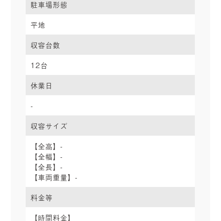
駐車場形態
平地
収容台数
12台
休業日
-
収容サイズ
【全高】-
【全幅】-
【全長】-
【車両重量】-
料金等
【時間料金】