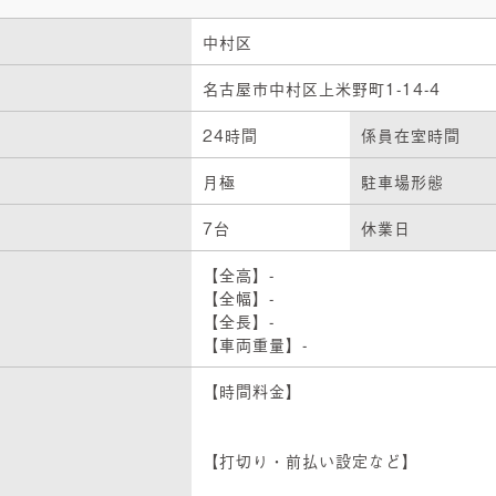
中村区
名古屋市中村区上米野町1-14-4
24時間
係員在室時間
月極
駐車場形態
7台
休業日
【全高】-
【全幅】-
【全長】-
【車両重量】-
【時間料金】
【打切り・前払い設定など】