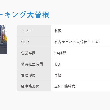
ーキング大曽根
エリア
北区
住 所
名古屋市北区大曽根4-1-32
営業時間
24時間
係員在室時間
無人
管理形態
月極
駐車場形態
立体, 機械式