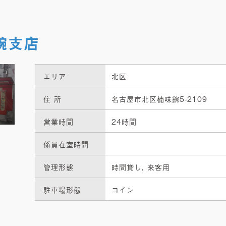
鋺支店
エリア
北区
住 所
名古屋市北区楠味鋺5-2109
営業時間
24時間
係員在室時間
管理形態
時間貸し, 来客用
駐車場形態
コイン