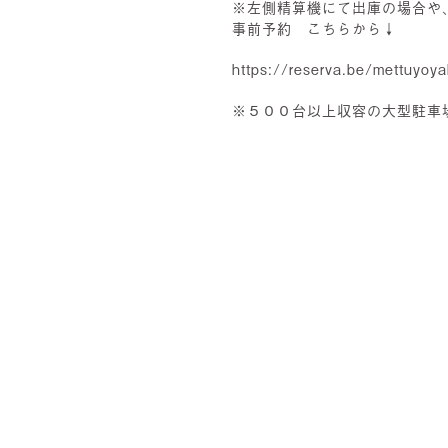
※左側精算機にて出庫の場合や
事前予約 こちらから↓
https://reser
va.be/mettuyoy
※５００台以上収容の大型駐車