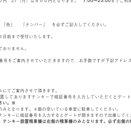
００円 27（月）は８００円となります。
7:00～23:00
までご利
 「色」 「ナンバー」 を必ずご記入してください。
６日前まで受付いたします。
ておりません。
番号をご案内させていただきますので、お手数ですが下記アドレ
ルにてご案内させて頂きます。
設置してありますテンキーで暗証番号を入力していただくとゲート
さい。※
のみとなります。４階の空いている車室に駐車してください。
テンキーに暗証番号を入力するとゲートが開きますので出庫してく
、テンキー設置精算機は右側の精算機のみとなります。必ず右側の