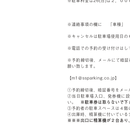
※駐車料金は26(日)は２，０
※連絡事項の欄に 「車種」
※キャンセルは駐車場使用日の
※電話での予約の受け付けはし
※予約締切後、メールにて暗証
願い致します。
【m1＠ssparking.co.jp】
①予約締切後、暗証番号をメー
②当日駐車場入口、発券機に
い。
※駐車券は取らないで下
③予約者の駐車スペースは４階
④出庫時、精算機に付いている
※※※出口に精算機が２台あり