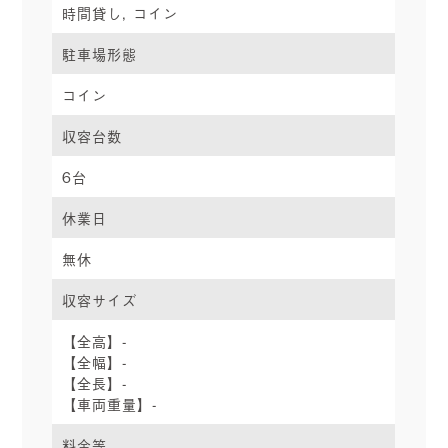
時間貸し, コイン
駐車場形態
コイン
収容台数
6台
休業日
無休
収容サイズ
【全高】-
【全幅】-
【全長】-
【車両重量】-
料金等