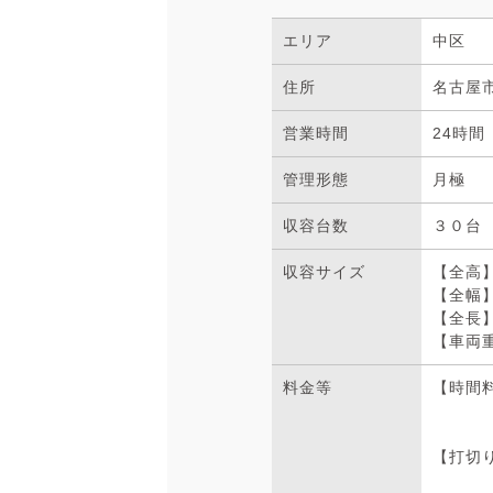
エリア
中区
住所
名古屋市
営業時間
24時間
管理形態
月極
収容台数
３０台
収容サイズ
【全高】
【全幅】
【全長】
【車両重
料金等
【時間
【打切