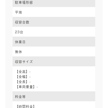
駐車場形態
平地
収容台数
23台
休業日
無休
収容サイズ
【全高】-
【全幅】-
【全長】-
【車両重量】-
料金等
【時間料金】