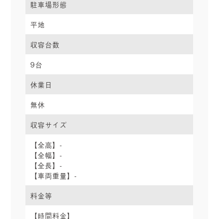
駐車場形態
平地
収容台数
9台
休業日
無休
収容サイズ
【全高】-
【全幅】-
【全長】-
【車両重量】-
料金等
【時間料金】