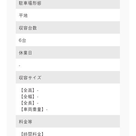
駐車場形態
平地
収容台数
6台
休業日
-
収容サイズ
【全高】-
【全幅】-
【全長】-
【車両重量】-
料金等
【時間料金】